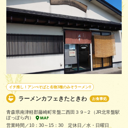
イチ推し！アンぺそばと名物3種のみそラーメン!!
ラーメンカフェきたときわ
お食事処
青森県南津軽郡藤崎町常盤二西田３９−２（JR北常盤駅
ぽっぽら内）
営業時間／10：30～15：30 定休日／水・日曜日