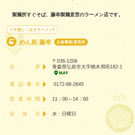
製麺所すぐそば、藤幸製麺直営のラーメン店です。
イチ推し！みそラーメン!!
めん処 藤幸
お食事処/直売所
〒036-1206
住所
青森県弘前市大字楢木用田182-1
電話番号
0172-98-2645
営業時間
11：00～14：00
定休日
水・日曜日