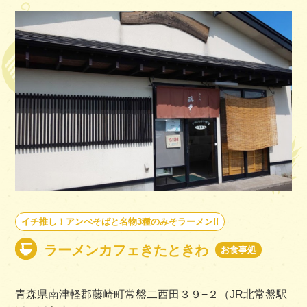
イチ推し！アンぺそばと名物3種のみそラーメン!!
ラーメンカフェきたときわ
お食事処
青森県南津軽郡藤崎町常盤二西田３９−２（JR北常盤駅